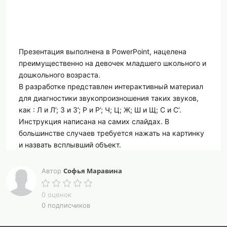
Презентация выполнена в PowerPoint, нацелена
преимущественно на девочек младшего школьного и
дошкольного возраста.
В разработке представлен интерактивный материал
для диагностики звукопроизношения таких звуков,
как : Л и Л’; З и З’; Р и Р’; Ч; Ц; Ж; Ш и Щ; С и С’.
Инструкция написана на самих слайдах. В
большинстве случаев требуется нажать на картинку
и назвать всплывший объект.
В самом начале также есть слайд для проведения
артикуляционной гимнастики и оценки состояния
Софья Маравина
Автор
артикуляционного аппарата (Упражнения: Улыбка;
Хоботок; Лопатка; Иголочка; Качели; Часики;
0 оценок
Чашечка; Лошадка; Толстый хомяк; Худой хомяк).
0 подписчиков