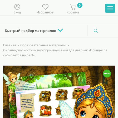
0
Вход
Избранное
Корзина
Быстрый подбор материалов
Главная
Образовательные материалы
Онлайн-диагностика звукопроизношения для девочек «Принцесса
собирается на бал!»