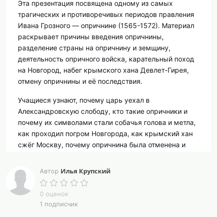
Эта презентация посвящена одному из самых
трагических и противоречивых периодов правления
Ивана Грозного — опричнине (1565-1572). Материал
раскрывает причины введения опричнины,
разделение страны на опричнину и земщину,
деятельность опричного войска, карательный поход
на Новгород, набег крымского хана Девлет-Гирея,
отмену опричнины и её последствия.
Учащиеся узнают, почему царь уехал в
Александровскую слободу, кто такие опричники и
почему их символами стали собачья голова и метла,
как проходил погром Новгорода, как крымский хан
сжёг Москву, почему опричнина была отменена и
какие оценки давали ей историки.
Илья Крупский
Автор
0 оценок
Цели и задачи:
1 подписчик