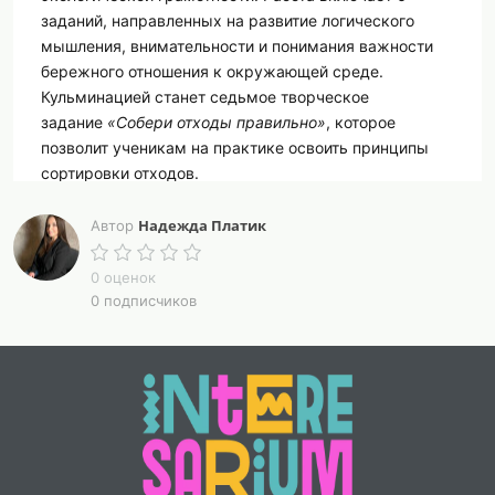
заданий, направленных на развитие логического
мышления, внимательности и понимания важности
бережного отношения к окружающей среде.
Кульминацией станет седьмое творческое
задание
«Собери отходы правильно»
, которое
позволит ученикам на практике освоить принципы
сортировки отходов.
Файл подготовлен в формате Word с возможностью
Надежда Платик
Автор
редактирования, а так же в электронном варианте в
формате PDF. Разработка подойдет для
0 оценок
использования при подготовке к уроку, к
0 подписчиков
аналогичным темам в ходе урока, открытым урокам,
классным часам, внеклассным мероприятиям.