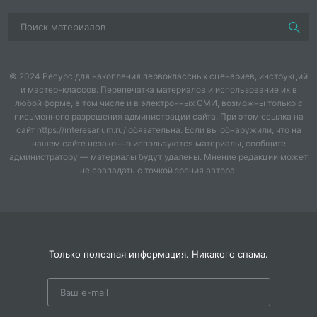
Осень
. Светит солнышко опять,
Приглашает нас гулять!
Игра «Солнышко и дождик».
© 2024 Ресурс для накопления первоклассных сценариев, инструкций
и мастер-классов. Перепечатка материалов и использование их в
Осень.
Дождь осенний моросит.
любой форме, в том числе и в электронных СМИ, возможны только с
письменного разрешения администрации сайта. При этом ссылка на
Кто-то в гости к нам спешит!
сайт https://interesarium.ru/ обязательна. Если вы обнаружили, что на
нашем сайте незаконно используются материалы, сообщите
Показывает детям игрушечного ежика.
администратору — материалы будут удалены. Мнение редакции может
не совпадать с точкой зрения автора.
Еж.
Здравствуйте, ребятишки,
Девчонки и мальчишки!
Я – лесной колючий Ежик,
Только полезная информация. Никакого спама.
Нет ни головы, ни ножек.
Наконец я к вам пришел,
Путь-дороженьку нашел!