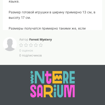
языке.
Размер готовой игрушки в ширину примерно 13 см, в
высоту 17 см.
Размеры получатся примерно такими же, если
использовать рекомендованный крючок и толщину
нитей.
Forest Mystery
Автор
Мои шаблоны просты и понятны для понимания.
0 оценок
Данный шаблон содержит 20 страниц описания и 43
0 подписчиков
фотографии процесса изготовления. Загружается
мгновенно.
Уровень сложности: лёгкий.
Необходимые навыки:
умение вязать крючком кольцо амигуруми,
скользящую петлю, воздушные петли, столбики
нескольких видов, читать схемы и пользоваться