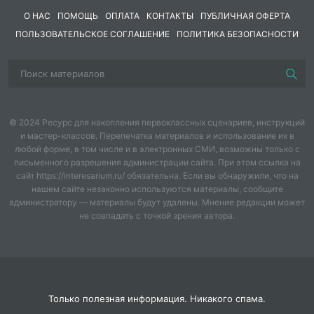
иголкой с ниткой.
О НАС
ПОМОЩЬ
ОПЛАТА
КОНТАКТЫ
ПУБЛИЧНАЯ ОФЕРТА
ПОЛЬЗОВАТЕЛЬСКОЕ СОГЛАШЕНИЕ
ПОЛИТИКА БЕЗОПАСНОСТИ
Материалы:
1. крючок для вязания #3 - 1 шт;
2. крючок для вязания #0,6 - 1 шт;
3. пряжа «Gazzal organic baby cotton»: 50 г = 115 м
a) #417 Бледно-голубой,
© 2024 Ресурс для накопления первоклассных сценариев, инструкций
b) #433 Кофе с молоком,
и мастер-классов. Перепечатка материалов и использование их в
c) #436 Молочный;
любой форме, в том числе и в электронных СМИ, возможны только с
4. пряжа «Katia seacell cotton»: 50 г = 120 м
письменного разрешения администрации сайта. При этом ссылка на
a) #106 Светло-зелёный,
сайт https://interesarium.ru/ обязательна. Если вы обнаружили, что на
b) #102 Пастельный жёлтый;
нашем сайте незаконно используются материалы, сообщите
администратору — материалы будут удалены. Мнение редакции может
5. счётчик рядов (необязательно, но полезно, чтобы
не совпадать с точкой зрения автора.
не сбиться при вязании);
6. швейные нити светло-серого (или светло-голубого)
и светло-зелёного цвета;
7. нити мулине светло-розового, тёмно-коричневого,
зелёного и цвета фуксии;
Только полезная информация. Никакого спама.
8. наполнитель для игрушек;