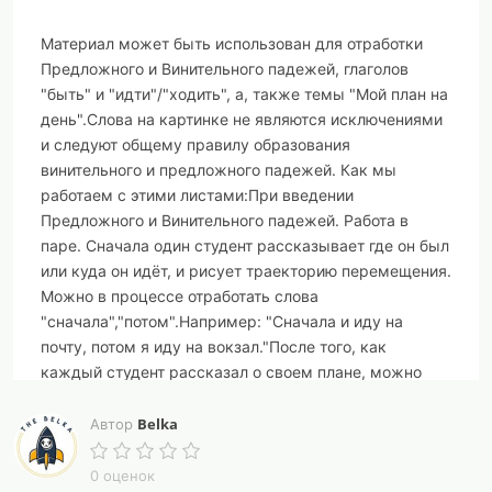
Материал может быть использован для отработки
Предложного и Винительного падежей, глаголов
"быть" и "идти"/"ходить", а, также темы "Мой план на
день".Слова на картинке не являются исключениями
и следуют общему правилу образования
винительного и предложного падежей. Как мы
работаем с этими листами:При введении
Предложного и Винительного падежей. Работа в
паре. Сначала один студент рассказывает где он был
или куда он идёт, и рисует траекторию перемещения.
Можно в процессе отработать слова
"сначала","потом".Например: "Сначала и иду на
почту, потом я иду на вокзал."После того, как
каждый студент рассказал о своем плане, можно
попросить студентов рассказать друг о друге.2)
Задание с элементами сторителлинга. Предложить
Belka
Автор
студентам придумать причину, почему они посещают
эти места (отработка "поэтому" и " потому что" и
0 оценок