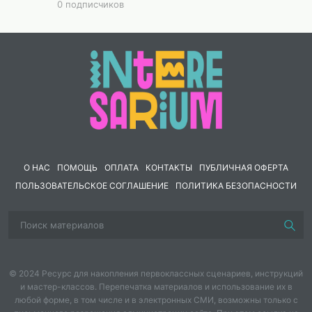
вопроса "почему") Например: "Я работаю
0 подписчиков
почтальоном, поэтому каждый день хожу на почту.
Но вчера я не ходил на почту. Я был на вокзале,
потому что я встречал родителей." В заключении
можно снова попросить студентов рассказать друг о
друге или поиграть в "правда/неправда" и �
О НАС
ПОМОЩЬ
ОПЛАТА
КОНТАКТЫ
ПУБЛИЧНАЯ ОФЕРТА
ПОЛЬЗОВАТЕЛЬСКОЕ СОГЛАШЕНИЕ
ПОЛИТИКА БЕЗОПАСНОСТИ
© 2024 Ресурс для накопления первоклассных сценариев, инструкций
и мастер-классов. Перепечатка материалов и использование их в
любой форме, в том числе и в электронных СМИ, возможны только с