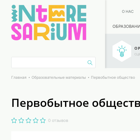
О НАС
ОБРАЗОВАН
ОР
сц
Главная
Образовательные материалы
Первобытное общество
Первобытное общест
0 отзывов