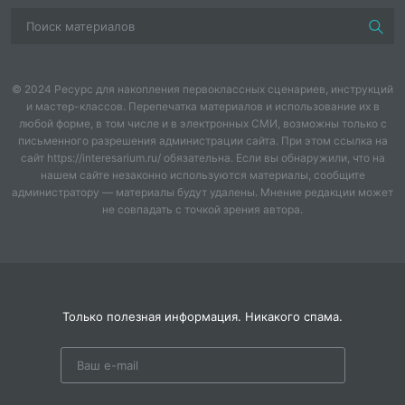
Вашей семьи или детям с их друзьями. Заполняя
шаблоны, дети задумаются о событиях года и
вспомнят самые счастливые моменты. Накануне
Нового года прочитайте вместе воспоминания и
© 2024 Ресурс для накопления первоклассных сценариев, инструкций
поблагодарите за них всех участников событий, а
и мастер-классов. Перепечатка материалов и использование их в
также уходящий год.
любой форме, в том числе и в электронных СМИ, возможны только с
письменного разрешения администрации сайта. При этом ссылка на
сайт https://interesarium.ru/ обязательна. Если вы обнаружили, что на
нашем сайте незаконно используются материалы, сообщите
администратору — материалы будут удалены. Мнение редакции может
не совпадать с точкой зрения автора.
Только полезная информация. Никакого спама.