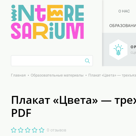
О НАС
ОБРАЗОВАН
ОР
сц
Главная
Образовательные материалы
Плакат «Цвета» — трехъяз
Плакат «Цвета» — тре
PDF
0 отзывов