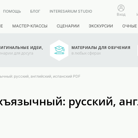
ПОМОЩЬ
БЛОГ
INTERESARIUM STUDIO
Вход
ИЕ
МАСТЕР-КЛАССЫ
СЦЕНАРИИ
ЭКСКУРСИИ
ОЧНЫЕ
ИГИНАЛЬНЫЕ ИДЕИ,
МАТЕРИАЛЫ ДЛЯ ОБУЧЕНИЯ
енарии для досуга
в любых сферах
ычный: русский, английский, испанский PDF
хъязычный: русский, ан