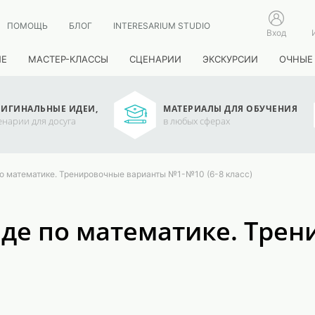
ПОМОЩЬ
БЛОГ
INTERESARIUM STUDIO
Вход
ИЕ
МАСТЕР-КЛАССЫ
СЦЕНАРИИ
ЭКСКУРСИИ
ОЧНЫЕ
ИГИНАЛЬНЫЕ ИДЕИ,
МАТЕРИАЛЫ ДЛЯ ОБУЧЕНИЯ
енарии для досуга
в любых сферах
о математике. Тренировочные варианты №1-№10 (6-8 класс)
аде по математике. Тре