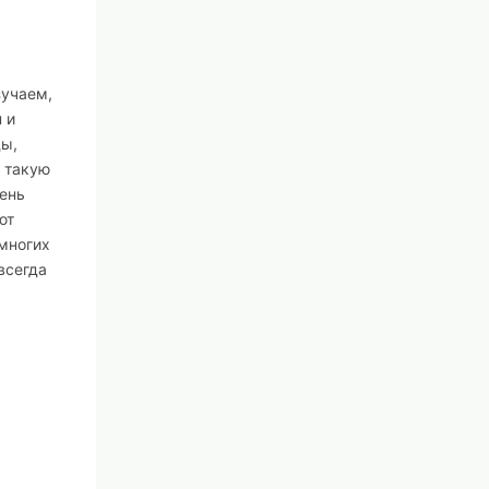
зучаем,
 и
ды,
 такую
чень
ют
 многих
всегда