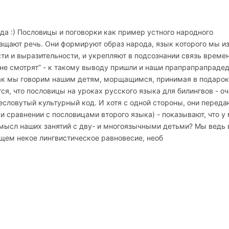
:) Пословицы и поговорки как пример устного народного
гащают речь. Они формируют образ народа, язык которого мы и
ти и выразительности, и укрепляют в подсознании связь времен
 не смотрят” - к такому выводу пришли и наши прапрапрапраде
так мы говорим нашим детям, морщащимся, принимая в подарок
тся, что пословицы на уроках русского языка для билингвов - о
есловутый культурный код. И хотя с одной стороны, они переда
и сравнении с пословицами второго языка) - показывают, что у
мысл наших занятий с дву- и многоязычными детьми? Мы ведь 
щем некое лингвистическое равновесие, необ