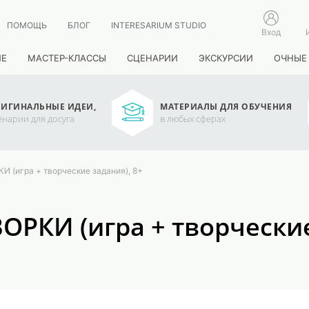
ПОМОЩЬ
БЛОГ
INTERESARIUM STUDIO
Вход
ИЕ
МАСТЕР-КЛАССЫ
СЦЕНАРИИ
ЭКСКУРСИИ
ОЧНЫЕ
ИГИНАЛЬНЫЕ ИДЕИ,
МАТЕРИАЛЫ ДЛЯ ОБУЧЕНИЯ
енарии для досуга
в любых сферах
(игра + творческие задания), 8+
КИ (игра + творческие 