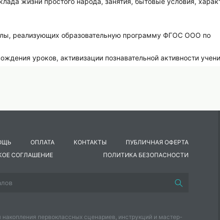
клада жизни простого народа, занятия, бытовые условия, хара
колы, реализующих образовательную программу ФГОС ООО по
ождения уроков, активизации познавательной активности учени
ём иллюстративного материала высокого качества.
ОЩЬ
ОПЛАТА
КОНТАКТЫ
ПУБЛИЧНАЯ ОФЕРТА
КОЕ СОГЛАШЕНИЕ
ПОЛИТИКА БЕЗОПАСНОСТИ
 накопления первоклассных сценариев, инструкций и мастер-