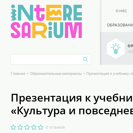
О НАС
ОБРАЗОВАН
ОР
сц
Главная
Образовательные материалы
Презентация к учебнику «И
Презентация к учебнику
«Культура и повседне
0 отзывов