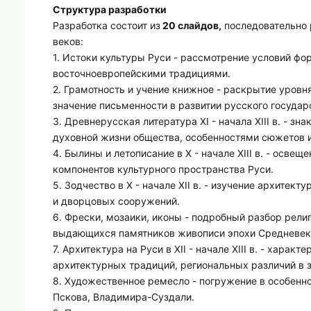
Структура разработки
Разработка состоит из
20 слайдов,
последовательно 
веков:
1. Истоки культуры Руси - рассмотрение условий фо
восточноевропейскими традициями.
2. Грамотность и учение книжное - раскрытие уровн
значение письменности в развитии русского государ
3. Древнерусская литература XI - начала XIII в. - 
духовной жизни общества, особенностями сюжетов и
4. Былины и летописание в X - начале XIII в. - осв
компонентов культурного пространства Руси.
5. Зодчество в X - начале XII в. - изучение архите
и дворцовых сооружений.
6. Фрески, мозаики, иконы - подробный разбор рели
выдающихся памятников живописи эпохи Средневек
7. Архитектура на Руси в XII - начале XIII в. - хар
архитектурных традиций, региональных различий в 
8. Художественное ремесло - погружение в особенн
Пскова, Владимира-Суздали.