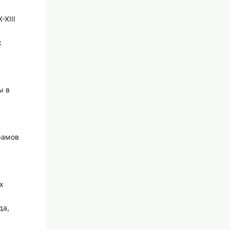
XIII
с
ы в
храмов
х
да,