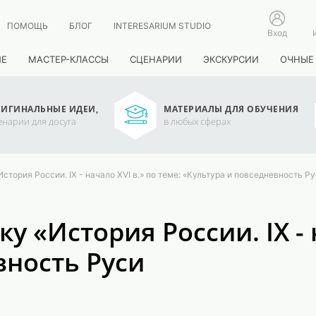
ПОМОЩЬ
БЛОГ
INTERESARIUM STUDIO
Вход
ИЕ
МАСТЕР-КЛАССЫ
СЦЕНАРИИ
ЭКСКУРСИИ
ОЧНЫЕ
ИГИНАЛЬНЫЕ ИДЕИ,
МАТЕРИАЛЫ ДЛЯ ОБУЧЕНИЯ
енарии для досуга
в любых сферах
стория России. IX - начало XVI в.» по теме: «Культура и повседневность Р
 «История России. IX - н
вность Руси