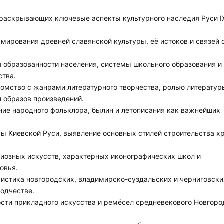
раскрывающих ключевые аспекты культурного наследия Руси IX-
рмирования древней славянской культуры, её истоков и связей 
я образованности населения, системы школьного образования и
ства.
знакомство с жанрами литературного творчества, ролью литератур
 образов произведений.
ещение народного фольклора, былин и летописания как важнейших
ктуры Киевской Руси, выявление основных стилей строительства 
гиозных искусств, характерных иконографических школ и
овья.
актеристика новгородских, владимирско-суздальских и черниговски
зодчестве.
ости прикладного искусства и ремёсел средневекового Новгоро