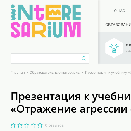
О НАС
ОБРАЗОВАН
ОР
сц
Главная
Образовательные материалы
Презентация к учебнику «И
Презентация к учебнику
«Отражение агрессии 
0 отзывов