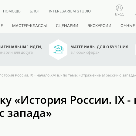
ПОМОЩЬ
БЛОГ
INTERESARIUM STUDIO
Вход
ИЕ
МАСТЕР-КЛАССЫ
СЦЕНАРИИ
ЭКСКУРСИИ
ОЧНЫЕ
ИГИНАЛЬНЫЕ ИДЕИ,
МАТЕРИАЛЫ ДЛЯ ОБУЧЕНИЯ
енарии для досуга
в любых сферах
стория России. IX - начало XVI в.» по теме: «Отражение агрессии с запада
 «История России. IX - н
с запада»