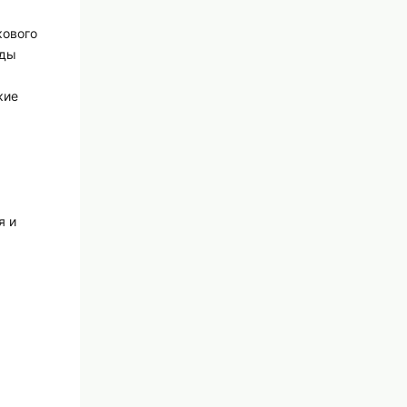
кового
еды
кие
я и