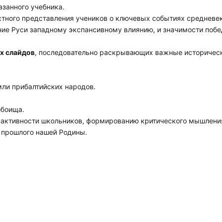
азанного учебника.
стного представления учеников о ключевых событиях средневе
ние Руси западному экспансивному влиянию, и значимости поб
х слайдов
, последовательно раскрывающих важные историчес
мли прибалтийских народов.
обоища.
й активности школьников, формированию критического мышлени
 прошлого нашей Родины.