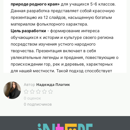
природе родного края»
для учащихся 5-6 классов.
Данная разработка представляет собой красочную
презентацию из 12 слайдов, насыщенную богатым
материалом фольклорного характера.
Цель разработки
- формирование интереса
обучающихся к истории и культуре своего региона
посредством изучения устного народного
творчества. Презентация включает в себя
увлекательные легенды и предания, повествующие о
происхождении гор, рек и деревьев, характерных
для нашей местности. Такой подход способствует
развитию познавательной активности школьников,
воспитанию любви и бережного отношения к
Надежда Платик
Автор
природному наследию родного края.
Методический материал разработан с учётом
0 оценок
возрастных особенностей учеников среднего звена и
0 подписчиков
предназначен для использования на уроках
краеведения, внеклассных мероприятиях, а также в
рамках проектной деятельности. Использование