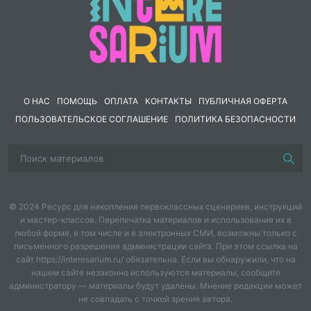
презентации позволит педагогам разнообразить
учебный процесс, сделать уроки интересными и
запоминающимися для детей.
О НАС
ПОМОЩЬ
ОПЛАТА
КОНТАКТЫ
ПУБЛИЧНАЯ ОФЕРТА
ПОЛЬЗОВАТЕЛЬСКОЕ СОГЛАШЕНИЕ
ПОЛИТИКА БЕЗОПАСНОСТИ
© 2024 Ресурс для накопления первоклассных сценариев, инструкций
и мастер-классов. Перепечатка материалов и использование их в
любой форме, в том числе и в электронных СМИ, возможны только с
письменного разрешения администрации сайта. При этом ссылка на
сайт https://interesarium.ru/ обязательна. Если вы обнаружили, что на
нашем сайте незаконно используются материалы, сообщите
администратору — материалы будут удалены. Мнение редакции может
не совпадать с точкой зрения автора.