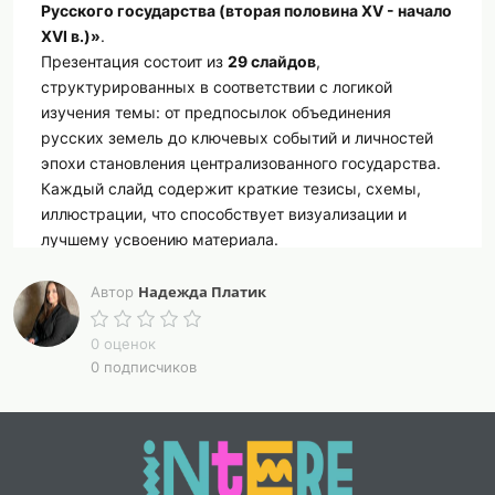
Русского государства (вторая половина XV - начало
XVI в.)»
.
Презентация состоит из
29 слайдов
,
структурированных в соответствии с логикой
изучения темы: от предпосылок объединения
русских земель до ключевых событий и личностей
эпохи становления централизованного государства.
Каждый слайд содержит краткие тезисы, схемы,
иллюстрации, что способствует визуализации и
лучшему усвоению материала.
В качестве дополнительного методического
сопровождения к презентации прилагаются
5
Надежда Платик
Автор
готовых упражнений для домашнего задания
с
развёрнутыми ответами для учителя. Задания
0 оценок
направлены на закрепление знаний, развитие
0 подписчиков
навыков работы с историческими источниками и
формирование умений анализировать причинно-
следственные связи.
Материалы могут быть использованы как на уроках
при объяснении нового материала, так и для