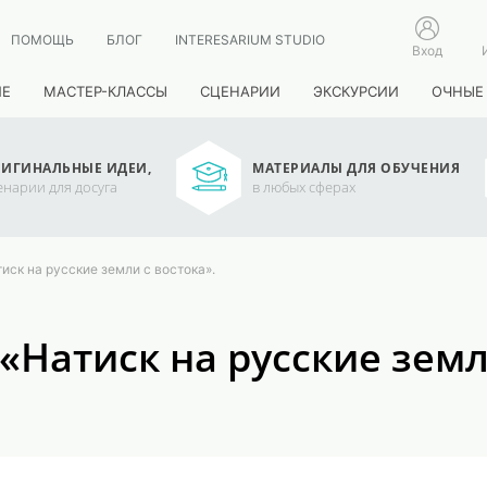
ПОМОЩЬ
БЛОГ
INTERESARIUM STUDIO
Вход
ИЕ
МАСТЕР-КЛАССЫ
СЦЕНАРИИ
ЭКСКУРСИИ
ОЧНЫЕ
ИГИНАЛЬНЫЕ ИДЕИ,
МАТЕРИАЛЫ ДЛЯ ОБУЧЕНИЯ
енарии для досуга
в любых сферах
иск на русские земли с востока».
«Натиск на русские земл