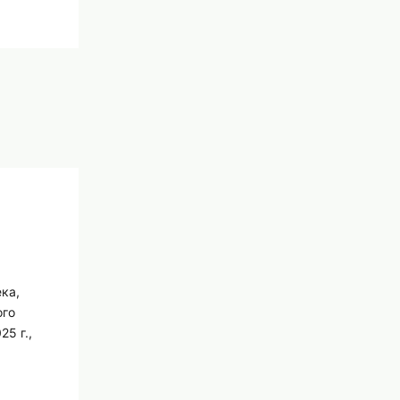
ка,
ого
5 г.,