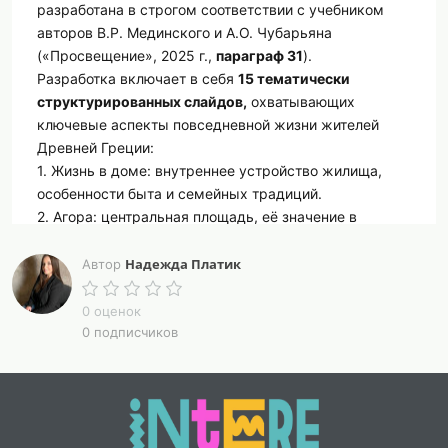
разработана в строгом соответствии с учебником
авторов В.Р. Мединского и А.О. Чубарьяна
(«Просвещение», 2025 г.,
параграф 31
).
Разработка включает в себя
15 тематически
структурированных слайдов,
охватывающих
ключевые аспекты повседневной жизни жителей
Древней Греции:
1. Жизнь в доме: внутреннее устройство жилища,
особенности быта и семейных традиций.
2. Агора: центральная площадь, её значение в
общественной жизни и торговле.
3. Образование и воспитание детей.
Надежда Платик
Автор
Цель разработки
- способствовать углубленному
пониманию учащимися особенностей социальной
0 оценок
структуры и культуры древнегреческого общества,
0 подписчиков
формированию исторического сознания школьников
и воспитанию уважения к традициям античной
цивилизации.
Методическое пособие рассчитано на использование
в рамках урока истории и предполагает