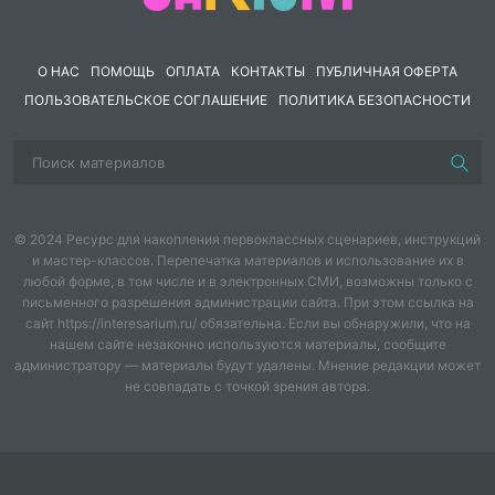
Материал предназначен для преподавателей истории
средней школы, может использоваться в качестве
дополнительного ресурса на уроках и при подготовке
О НАС
ПОМОЩЬ
ОПЛАТА
КОНТАКТЫ
ПУБЛИЧНАЯ ОФЕРТА
внеклассных мероприятий. Методическое пособие
ПОЛЬЗОВАТЕЛЬСКОЕ СОГЛАШЕНИЕ
ПОЛИТИКА БЕЗОПАСНОСТИ
соответствует требованиям Федерального
Государственного Образовательного Стандарта
среднего общего образования и способствует
формированию исторической грамотности учащихся.
© 2024 Ресурс для накопления первоклассных сценариев, инструкций
и мастер-классов. Перепечатка материалов и использование их в
любой форме, в том числе и в электронных СМИ, возможны только с
письменного разрешения администрации сайта. При этом ссылка на
сайт https://interesarium.ru/ обязательна. Если вы обнаружили, что на
нашем сайте незаконно используются материалы, сообщите
администратору — материалы будут удалены. Мнение редакции может
не совпадать с точкой зрения автора.