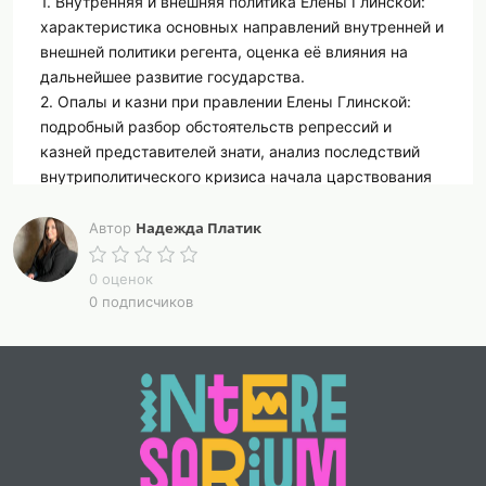
1. Внутренняя и внешняя политика Елены Глинской:
характеристика основных направлений внутренней и
внешней политики регента, оценка её влияния на
дальнейшее развитие государства.
2. Опалы и казни при правлении Елены Глинской:
подробный разбор обстоятельств репрессий и
казней представителей знати, анализ последствий
внутриполитического кризиса начала царствования
малолетнего Ивана IV.
3. Обострение придворной борьбы в период 1538-
Надежда Платик
Автор
1547 годов: раскрытие динамики противостояния
боярских группировок вокруг трона юного царя,
0 оценок
причины конфликта внутри элиты, влияние на
0 подписчиков
процесс централизации власти.
4. Детство великого князя Ивана IV: освещение
условий воспитания будущего государя,
формирование характера и взглядов Ивана
Васильевича, ключевые события детства, оказавшие
значительное воздействие на личность царя-
реформатора.