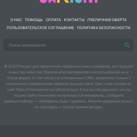
(основные даты, термины, персоналии) и
иллюстративного ряда (схемы управления).
Практическая значимость:
О НАС
ПОМОЩЬ
ОПЛАТА
КОНТАКТЫ
ПУБЛИЧНАЯ ОФЕРТА
· Для учителя: Готовый визуальный ряд сокращает
ПОЛЬЗОВАТЕЛЬСКОЕ СОГЛАШЕНИЕ
ПОЛИТИКА БЕЗОПАСНОСТИ
время на подготовку к уроку. Логика слайдов
позволяет гибко интегрировать их как в стандартный
комбинированный урок (лекция), так и в
семинарское занятие.
· Для ученика: Четкая структура и выделение
© 2024 Ресурс для накопления первоклассных сценариев, инструкций
главного цветом/шрифтом облегчают
и мастер-классов. Перепечатка материалов и использование их в
конспектирование и систематизацию материала по
любой форме, в том числе и в электронных СМИ, возможны только с
периоду «Русь в конце X - начале XII вв.».
письменного разрешения администрации сайта. При этом ссылка на
Технические характеристики:
сайт https://interesarium.ru/ обязательна. Если вы обнаружили, что на
· Форматы поставки: Презентация доступна в двух
нашем сайте незаконно используются материалы, сообщите
администратору — материалы будут удалены. Мнение редакции может
форматах:
не совпадать с точкой зрения автора.
· PPТX - для редактирования и адаптации под
конкретный класс (возможность удаления/
добавления слайдов, смена шрифтов).
· PDF - для гарантированного отображения верстки и