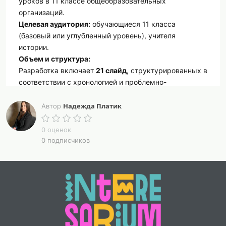
уроков в 11 классе общеобразовательных
организаций.
Целевая аудитория:
обучающиеся 11 класса
(базовый или углубленный уровень), учителя
истории.
Объем и структура:
Разработка включает
21 слайд
, структурированных в
соответствии с хронологией и проблемно-
тематическим принципом. Контент разделен на
следующие
содержательные блоки:
Надежда Платик
Автор
1. Внутренняя политика и реформы Владимира
Святославича (крещение Руси, укрепление
0 оценок
государства).
0 подписчиков
2. Расцвет державы при Ярославе Мудром
(«Русская правда», внешнеполитический статус).
3. Политическое устройство и социально-
экономическое развитие.
Ключевые особенности содержания:
· Визуализация: Каждый слайд содержит
сбалансированное сочетание текстового блока