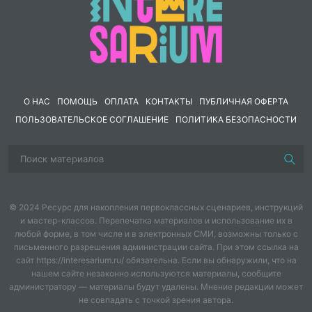
3. Особенности самнитских войн и роль региона в
становлении Рима.
4. Войны с царём Эпира Пирром: военные
столкновения и развитие военной стратегии.
О НАС
ПОМОЩЬ
ОПЛАТА
КОНТАКТЫ
ПУБЛИЧНАЯ ОФЕРТА
ПОЛЬЗОВАТЕЛЬСКОЕ СОГЛАШЕНИЕ
ПОЛИТИКА БЕЗОПАСНОСТИ
© 2024 Ресурс для накопления первоклассных сценариев, инструкций
и мастер-классов. Перепечатка материалов и использование их в
любой форме, в том числе и в электронных СМИ, возможны только с
письменного разрешения администрации сайта. При этом ссылка на
сайт https://interesarium.ru/ обязательна. Если вы обнаружили, что на
нашем сайте незаконно используются материалы, сообщите
администратору — материалы будут удалены. Мнение редакции может
не совпадать с точкой зрения автора.