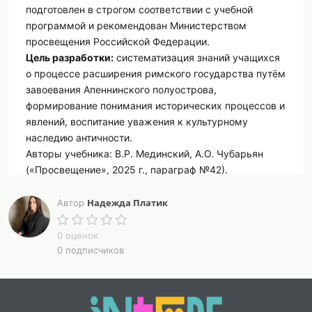
подготовлен в строгом соответствии с учебной
программой и рекомендован Министерством
просвещения Российской Федерации.
Цель разработки:
систематизация знаний учащихся
о процессе расширения римского государства путём
завоевания Апеннинского полуострова,
формирование понимания исторических процессов и
явлений, воспитание уважения к культурному
наследию античности.
Авторы учебника: В.Р. Мединский, А.О. Чубарьян
(«Просвещение», 2025 г., параграф №42).
Структура презентации
Презентация состоит из
14 информативных слайдов
,
Надежда Платик
Автор
охватывающих ключевые этапы исторического
процесса:
0 оценок
1. Формирование структуры римской армии.
0 подписчиков
2. Принцип «Горе побеждённым!»: последствия
поражений и отношение победителей к
побеждённым.