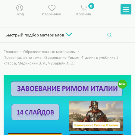
0
Вход
Избранное
Корзина
Быстрый подбор материалов
Главная
Образовательные материалы
Презентация по теме: «Завоевание Римом Италии» к учебнику 5
класса, Мединский В. Р., Чубарьян А. О.