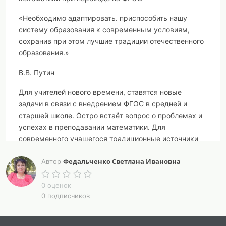
«Необходимо адаптировать. приспособить нашу
систему образования к современным условиям,
сохранив при этом лучшие традиции отечественного
образования.»
В.В. Путин
Для учителей нового времени, ставятся новые
задачи в связи с внедрением ФГОС в средней и
старшей школе. Остро встаёт вопрос о проблемах и
успехах в преподавании математики.
Для
современного учащегося традиционные источники
получения информации, такие, как учебник или
Федальченко Светлана Ивановна
объяснения учителя утрачивают свое прежнее
Автор
значение, что приводит к снижению интереса к
процессу обучения.
0 оценок
0 подписчиков
В настоящее время невозможно представить
процесс обучения без применения современных