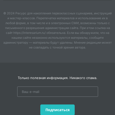
• финальное коммуникативное задание
• блок рефлексии
© 2024 Ресурс для накопления первоклассных сценариев, инструкций
• teacher notes и рекомендации по таймингу
и мастер-классов. Перепечатка материалов и использование их в
любой форме, в том числе и в электронных СМИ, возможны только с
Материал рассчитан примерно на
60 минут занятия
.
письменного разрешения администрации сайта. При этом ссылка на
сайт https://interesarium.ru/ обязательна. Если вы обнаружили, что на
нашем сайте незаконно используются материалы, сообщите
администратору — материалы будут удалены. Мнение редакции может
не совпадать с точкой зрения автора.
Только полезная информация. Никакого спама.
Подписаться