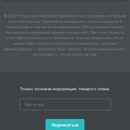
способствует повышению психолого –
педагогической компетенции педагогов и родителей,
© 2024 Ресурс для накопления первоклассных сценариев, инструкций
что в свою очередь является фактором повышения
и мастер-классов. Перепечатка материалов и использование их в
качества образовательного процесса. В проекте
любой форме, в том числе и в электронных СМИ, возможны только с
задействованы все сотрудники, родители и дети
письменного разрешения администрации сайта. При этом ссылка на
сайт https://interesarium.ru/ обязательна. Если вы обнаружили, что на
детского сада.
нашем сайте незаконно используются материалы, сообщите
администратору — материалы будут удалены. Мнение редакции может
Цель мероприятия
не совпадать с точкой зрения автора.
Улучшение психологического микроклимата в
дошкольном учреждении.
Задачи
Только полезная информация. Никакого спама.
Установить партнерские отношения с семьей своих
воспитанников.
Создать атмосферу взаимопонимания, общности
интересов, эмоциональной взаимоподдержки.
Подписаться
Создать условия для обеспечения психологического