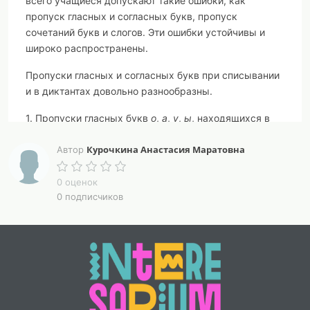
всего учащиеся допускают такие ошибки, как
пропуск гласных и согласных букв, пропуск
сочетаний букв и слогов. Эти ошибки устойчивы и
широко распространены.
Пропуски гласных и согласных букв при списывании
и в диктантах довольно разнообразны.
1.
Пропуски гласных букв
о
,
а
,
у
,
ы
, находящихся в
сильной позиции (под ударением) например:
гры
-
Курочкина Анастасия Маратовна
горы
,
тчка -
Автор
тачка
,
трвка
-
травка
,
тетрди
-
тетради
,
грша
-
груша
,
крш
0 оценок
2.
Пропуски гласных букв
о
,
а
, находящихся в слабой
0 подписчиков
позиции (в безударном положении):
крандаш
-
карандаш
,
декбря
-
декабря
,
кньки
-
коньки
,
ктят
-
котят
.
В этом случае необходимо сочетать работу по
слуховому анализу с работой над произношением
учащихся и научить детей управлять процессом
своего письма.