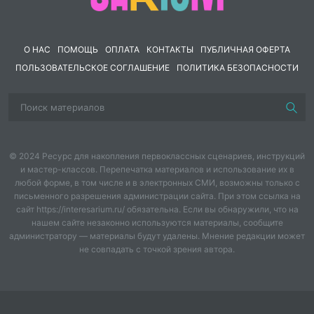
3.
Пропуски гласных
и
,
е
,
ё
,
ю
,
я
, обозначающих
мягкость предшествующей согласной как в
безударном положении, так и в положении под
О НАС
ПОМОЩЬ
ОПЛАТА
КОНТАКТЫ
ПУБЛИЧНАЯ ОФЕРТА
ударением,
ПОЛЬЗОВАТЕЛЬСКОЕ СОГЛАШЕНИЕ
ПОЛИТИКА БЕЗОПАСНОСТИ
например:
тшина
-
тишина
,
птцы
-
птицы
,
ултка
-
улитка
,
дт
снгу
-
на снегу
,
замрзли
-
замёрзли
,
утг - утюг
.
Указанные ошибки возникают вследствие того, что у
учеников не образуется связь между мягкостью
предшествующего согласного звука и гласными
© 2024 Ресурс для накопления первоклассных сценариев, инструкций
(
и
,
е
,
ё
,
ю
,
я
). При записи слов изолированно
и мастер-классов. Перепечатка материалов и использование их в
произносимые мягкие звуки представляются не
любой форме, в том числе и в электронных СМИ, возможны только с
нуждающимися в обозначении мягкости
письменного разрешения администрации сайта. При этом ссылка на
сайт https://interesarium.ru/ обязательна. Если вы обнаружили, что на
специальными буквами.
нашем сайте незаконно используются материалы, сообщите
администратору — материалы будут удалены. Мнение редакции может
4.
Пропуск гласных в словах
объясняется и тем, что
не совпадать с точкой зрения автора.
названия отдельных букв (
бэ
,
вэ
,
гэ
,
дэ
и т. п.)
ассоциируются у ученика с отдельным слогом
данного слова: ученик воспринимает слог как одну
букву и переносит это своё восприятие на