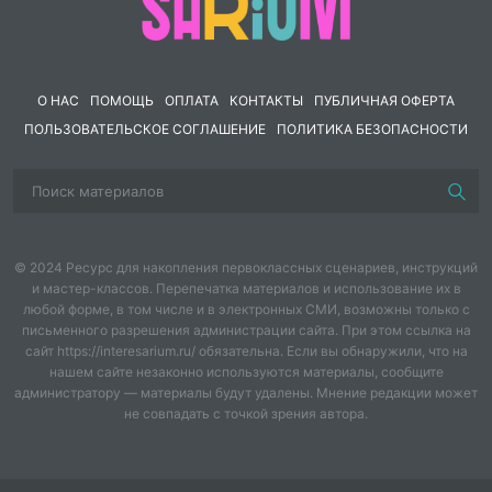
события).
Положения о конкурсах
(Зарница, смотр строя,
конкурс чтецов «Строки, опалённые войной»,
краеведческий квест).
О НАС
ПОМОЩЬ
ОПЛАТА
КОНТАКТЫ
ПУБЛИЧНАЯ ОФЕРТА
Сценарии
(открытие смены, «Зарница», гала-
ПОЛЬЗОВАТЕЛЬСКОЕ СОГЛАШЕНИЕ
ПОЛИТИКА БЕЗОПАСНОСТИ
концерт «Спасибо за Победу!», прощальный
костёр).
Инструкции по безопасности
(Зарница, походы,
волонтёрские акции).
© 2024 Ресурс для накопления первоклассных сценариев, инструкций
Вам
не нужно ничего придумывать
– всё уже готово:
и мастер-классов. Перепечатка материалов и использование их в
маршрутные листы, критерии оценивания, эталоны
любой форме, в том числе и в электронных СМИ, возможны только с
ответов.
письменного разрешения администрации сайта. При этом ссылка на
сайт https://interesarium.ru/ обязательна. Если вы обнаружили, что на
нашем сайте незаконно используются материалы, сообщите
✅ Экономит десятки часов подготовки
администратору — материалы будут удалены. Мнение редакции может
не совпадать с точкой зрения автора.
(сценарии, положения, инструкции).
✅ Подходит для детей 7–16 лет (разделение на