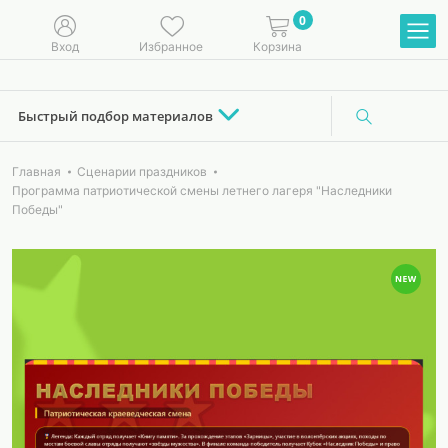
0
Вход
Избранное
Корзина
Быстрый подбор материалов
Главная
Сценарии праздников
Программа патриотической смены летнего лагеря "Наследники
Победы"