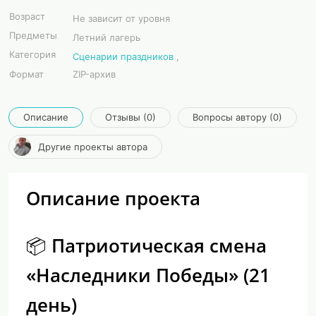
Возраст
Не зависит от уровня
Предметы
Летний лагерь
Категория
Сценарии праздников
,
Формат
ZIP-архив
Описание
Отзывы (0)
Вопросы автору (0)
Другие проекты автора
Описание проекта
📦 Патриотическая смена
«Наследники Победы» (21
день)