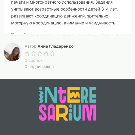
печати и многократного использования. Задания
учитывают возрастные особенности детей 3–4 лет,
развивают координацию движений, зрительно-
моторную координацию, внимание и усидчивость.
Разработка может использоваться воспитателями в
образовательной деятельности, а также в
Анна Гладаренко
Автор
индивидуальной и подгрупповой работе. Не требует
специальной подготовки и готова к практическому
0 оценок
применению в условиях дошкольной
0 подписчиков
образовательной организации.