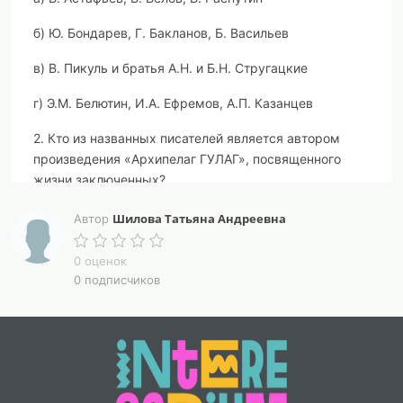
б) Ю. Бондарев, Г. Бакланов, Б. Васильев
в) В. Пикуль и братья А.Н. и Б.Н. Стругацкие
г) Э.М. Белютин, И.А. Ефремов, А.П. Казанцев
2. Кто из названных писателей является автором
произведения «Архипелаг ГУЛАГ», посвященного
жизни заключенных?
а)А. Т. Твардовский
Шилова Татьяна Андреевна
Автор
б)В. М. Шукшин
0 оценок
0 подписчиков
в)Р. Г.Гамзатов
г) А. И. Солженицын
3. Укажите советского писателя, удостоенного в 1958
г. Нобелевской премии по литературе, но
вынужденного от нее отказаться в условиях