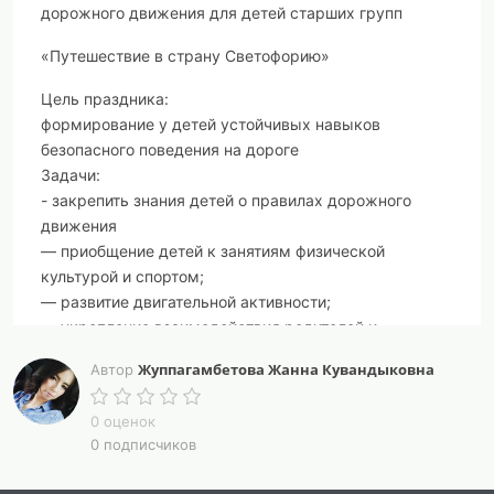
дорожного движения для детей старших групп
«Путешествие в страну Светофорию»
Цель праздника:
формирование у детей устойчивых навыков
безопасного поведения на дороге
Задачи:
- закрепить знания детей о правилах дорожного
движения
— приобщение детей к занятиям физической
культурой и спортом;
— развитие двигательной активности;
— укрепление взаимодействия родителей и
педагогов в вопросе обучения детей культуре
Жуппагамбетова Жанна Кувандыковна
Автор
поведения на дороге;
- воспитывать интерес к подвижным играм и
0 оценок
эстафетам;
0 подписчиков
- формировать умение взаимодействовать в
коллективе через подвижные игры и эстафеты.