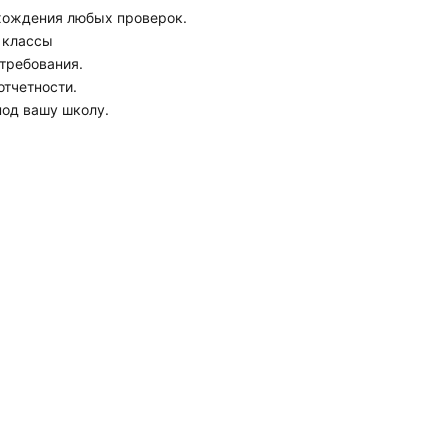
хождения любых проверок.
 классы
требования.
отчетности.
под вашу школу.