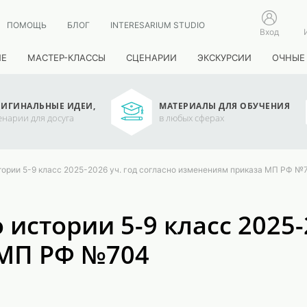
ПОМОЩЬ
БЛОГ
INTERESARIUM STUDIO
Вход
ИЕ
МАСТЕР-КЛАССЫ
СЦЕНАРИИ
ЭКСКУРСИИ
ОЧНЫЕ
ИГИНАЛЬНЫЕ ИДЕИ,
МАТЕРИАЛЫ ДЛЯ ОБУЧЕНИЯ
енарии для досуга
в любых сферах
тории 5-9 класс 2025-2026 уч. год согласно изменениям приказа МП РФ №
истории 5-9 класс 2025-2
 МП РФ №704