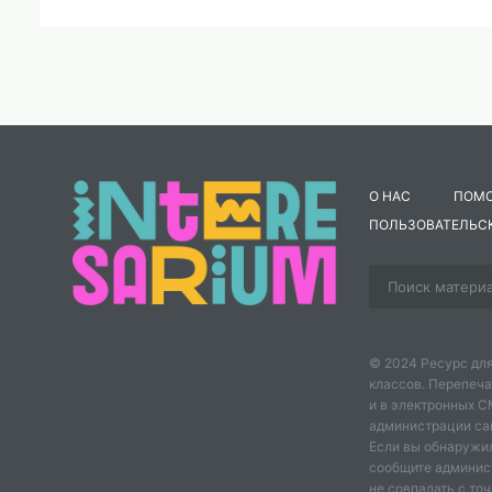
О НАС
ПОМ
ПОЛЬЗОВАТЕЛЬС
© 2024 Ресурс для
классов. Перепеча
и в электронных 
администрации сайт
Если вы обнаружил
сообщите админис
не совпадать с точ