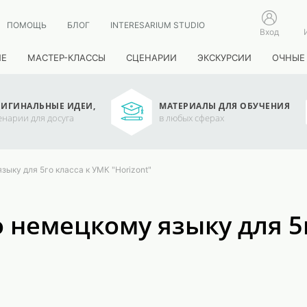
ПОМОЩЬ
БЛОГ
INTERESARIUM STUDIO
Вход
ИЕ
МАСТЕР-КЛАССЫ
СЦЕНАРИИ
ЭКСКУРСИИ
ОЧНЫЕ
ИГИНАЛЬНЫЕ ИДЕИ,
МАТЕРИАЛЫ ДЛЯ ОБУЧЕНИЯ
енарии для досуга
в любых сферах
ыку для 5го класса к УМК "Horizont"
 немецкому языку для 5г