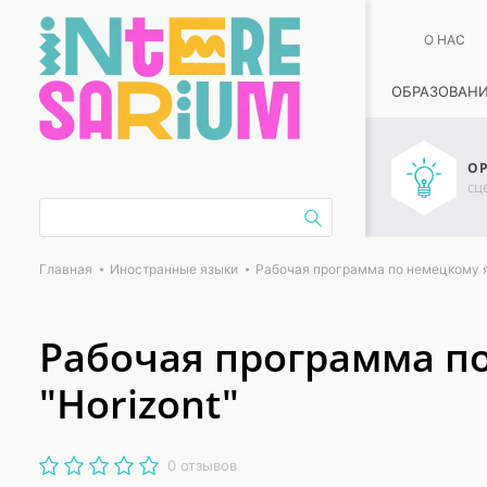
О НАС
ОБРАЗОВАН
ОР
сц
Главная
Иностранные языки
Рабочая программа по немецкому яз
Рабочая программа по
"Horizont"
0 отзывов