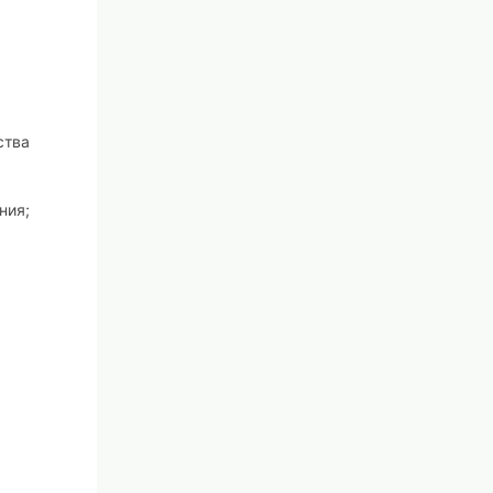
ства
ния;