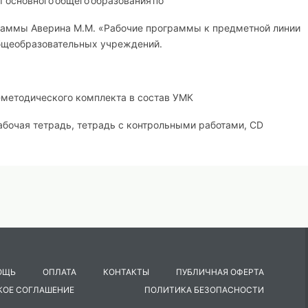
 основного
общего
образования
по
раммы Аверина М.М. «Рабочие программы к предметной линии
общеобразовательных учреждений.
-методического комплекта в состав УМК
 рабочая тетрадь, тетрадь с контрольными работами, CD
 в основных видах речевой деятельности;
 и навыков.
ОЩЬ
ОПЛАТА
КОНТАКТЫ
ПУБЛИЧНАЯ ОФЕРТА
КОЕ СОГЛАШЕНИЕ
ПОЛИТИКА БЕЗОПАСНОСТИ
 следующие
цели
: