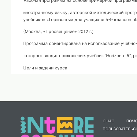
Рабочая
программа на основе примерной программы
иностранному языку, авторской методической прог
учебников «Горизонты» для учащихся 5-9 классов 
(Москва, «Просвещение» 2012 г.)
Программа ориентирована на использование учебно
которого входит приложение.
учебник
“Horizonte 5”,
Цели и задачи курса
Основными задачами
являются:

формирование и развитие коммуникативных умений

формирование и развитие языковых навыков;

формирование и развитие социокультурных умений
О НАС
ПОМ
ПОЛЬЗОВАТЕЛЬС
В процессе изучения немецкого языка реализуются