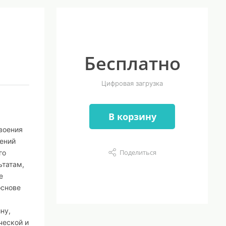
Бесплатно
Цифровая загрузка
В корзину
воения
ений
Поделиться
го
ьтатам,
е
основе
ну,
ческой и