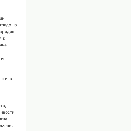
ий;
гляда на
народов,
я к
ение
ли
пки, в
тв,
ивости,
итие
 умения