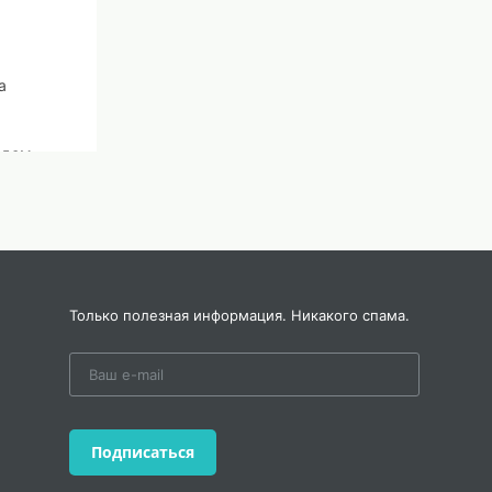
а
ждом
ты за
Только полезная информация. Никакого спама.
Подписаться