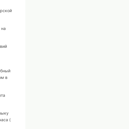
орской
 на
твий
ебный
ом в
рта
зыку
аса (