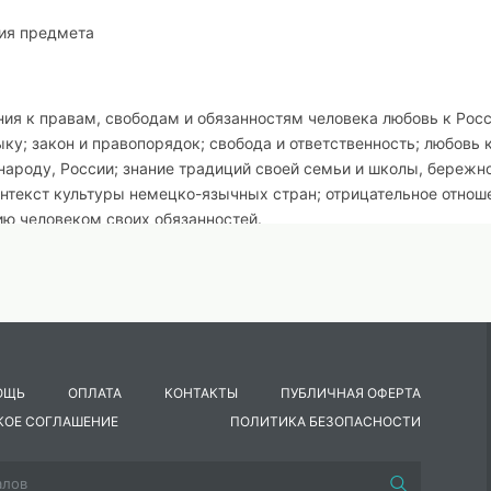
ния предмета
ия к правам, свободам и обязанностям человека любовь к Росс
ку; закон и правопорядок; свобода и ответственность; любовь 
 народу, России; знание традиций своей семьи и школы, бережн
онтекст культуры немецко-язычных стран; отрицательное отнош
ию человеком своих обязанностей.
ению, труду, жизни трудолюбие; творчество; познание;
елей уважение к труду и творчеству старших и сверстников; н
 разработке и реализации творческих проектов; готовность к
 в паре и группе.
здоровому образу жизни здоровье физическое, здоровье социа
ОЩЬ
ОПЛАТА
КОНТАКТЫ
ПУБЛИЧНАЯ ОФЕРТА
ктивный, здоровый образ жизни; знание и выполнение санитарно
КОЕ СОГЛАШЕНИЕ
ПОЛИТИКА БЕЗОПАСНОСТИ
ющего режима дня; интерес к прогулкам на природе, подвижн
ление не совершать поступки, угрожающие собственному здоро
и и полезном времяпрепровождении.