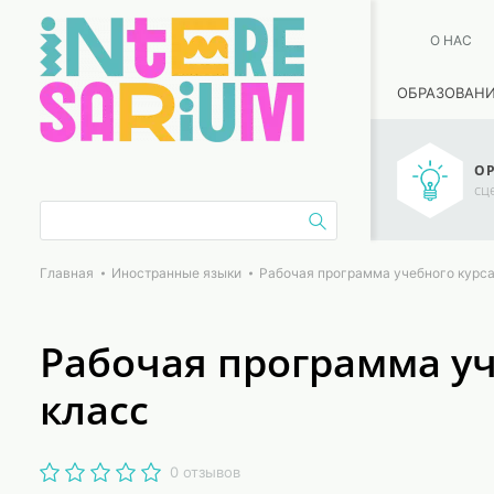
О НАС
ОБРАЗОВАН
ОР
сц
Главная
Иностранные языки
Рабочая программа учебного курса
Рабочая программа уч
класс
0 отзывов