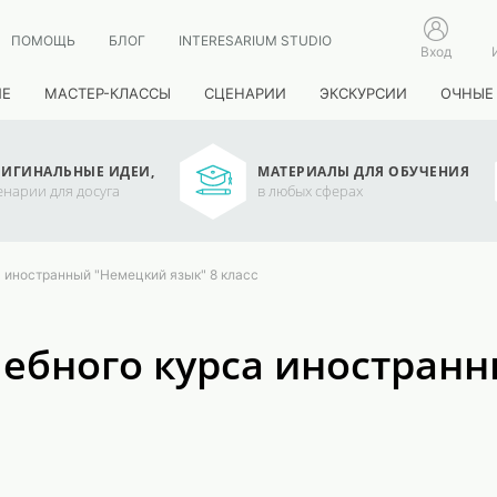
ПОМОЩЬ
БЛОГ
INTERESARIUM STUDIO
Вход
ИЕ
МАСТЕР-КЛАССЫ
СЦЕНАРИИ
ЭКСКУРСИИ
ОЧНЫЕ
ИГИНАЛЬНЫЕ ИДЕИ,
МАТЕРИАЛЫ ДЛЯ ОБУЧЕНИЯ
енарии для досуга
в любых сферах
 иностранный "Немецкий язык" 8 класс
ебного курса иностранн