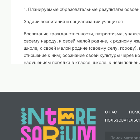
1. Планируемые образовательные результаты освое
Задачи воспитания и социализации учащихся
Воспитание гражданственности, патриотизма, уважен
своему народу, к своей малой родине, к родному язы
школе, к своей малой родине (своему селу, городу),
отношение к ним; осознание своей культуры через к
нарушениям порядка в классе, школе, к невыполнен
Воспитание трудолюбия, творческого отношения к уч
целеустремлённость; настойчивость в достижении ц
коллективной учебной деятельности, в том числе при
коллективному творчеству; взаимопомощь при работе
Формирование ценностного отношения к здоровью и 
О НАС
ПОМ
(здоровье членов семьи и школьного коллектива), а
ПОЛЬЗОВАТЕЛЬС
гигиенических правил, соблюдение здоровьесберега
играм, участию в спортивных соревнованиях; стрем
безопасности; потребность в здоровом образе жизн