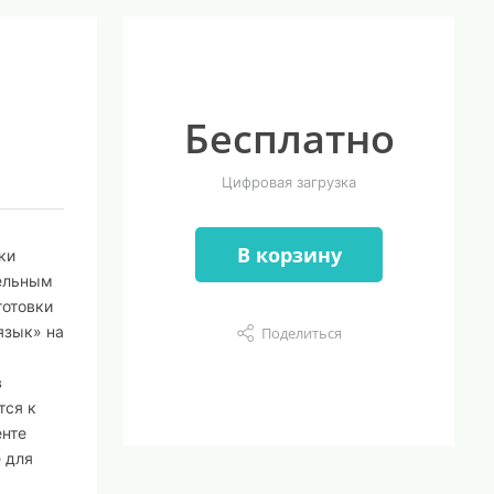
Бесплатно
Цифровая загрузка
В корзину
ки
тельным
готовки
язык» на
Поделиться
в
тся к
енте
 для