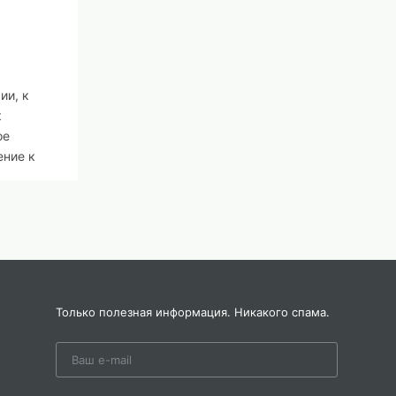
ии, к
к
ое
ение к
авыки
льное
Только полезная информация. Никакого спама.
-
ым
вью и