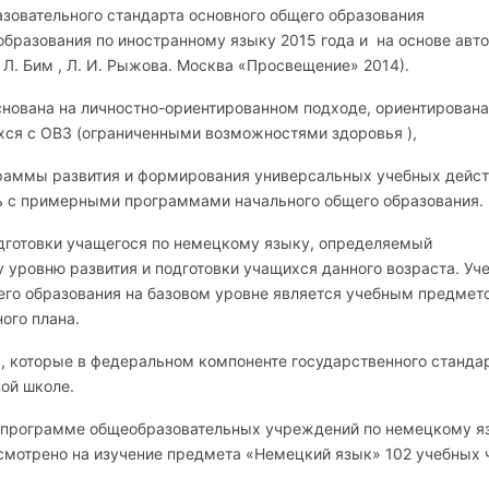
зовательного стандарта основного общего образования
бразования по иностранному языку 2015 года и на основе авт
Л. Бим , Л. И. Рыжова. Москва «Просвещение» 2014).
нована на личностно-ориентированном подходе, ориентирована
хся с ОВЗ (ограниченными возможностями здоровья ),
граммы развития и формирования универсальных учебных дейс
ть с примерными программами начального общего образования.
дготовки учащегося по немецкому языку, определяемый
 уровню развития и подготовки учащихся данного возраста. Уч
его образования на базовом уровне является учебным предмет
ого плана.
, которые в федеральном компоненте государственного станда
ой школе.
, программе общеобразовательных учреждений по немецкому я
смотрено на изучение предмета «Немецкий язык» 102 учебных ч