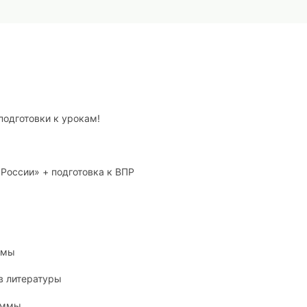
подготовки к урокам!
России» + подготовка к ВПР
ммы
в литературы
аммы