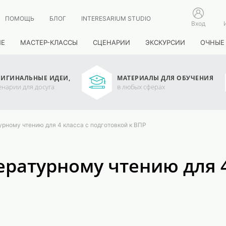
ПОМОЩЬ
БЛОГ
INTERESARIUM STUDIO
Вход
ИЕ
МАСТЕР-КЛАССЫ
СЦЕНАРИИ
ЭКСКУРСИИ
ОЧНЫЕ
ИГИНАЛЬНЫЕ ИДЕИ,
МАТЕРИАЛЫ ДЛЯ ОБУЧЕНИЯ
енарии для досуга
в любых сферах
урному чтению для 4 класса с подготовкой к ВПР
ературному чтению для 4