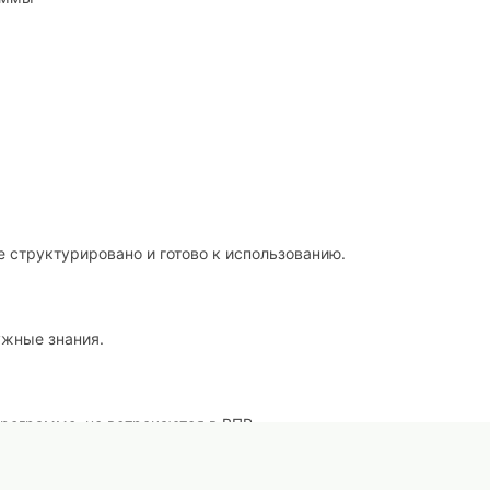
 структурировано и готово к использованию.
ужные знания.
рограмме, но встречаются в ВПР.