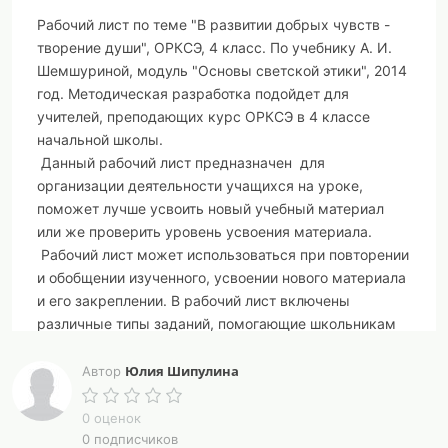
Рабочий лист по теме "В развитии добрых чувств -
творение души", ОРКСЭ, 4 класс. По учебнику А. И.
Шемшуриной, модуль "Основы светской этики", 2014
год. Методическая разработка подойдет для
учителей, преподающих курс ОРКСЭ в 4 классе
начальной школы.
Данный рабочий лист предназначен для
организации деятельности учащихся на уроке,
поможет лучше усвоить новый учебный материал
или же проверить уровень усвоения материала.
Рабочий лист может использоваться при повторении
и обобщении изученного, усвоении нового материала
и его закреплении. В рабочий лист включены
различные типы заданий, помогающие школьникам
усвоить основные моменты темы. Приложены
ответы на задания. Рабочий лист "В развитии добрых
Юлия Шипулина
Автор
чувств - творение души" разработан в соответствии с
темой урока.
0 оценок
0 подписчиков