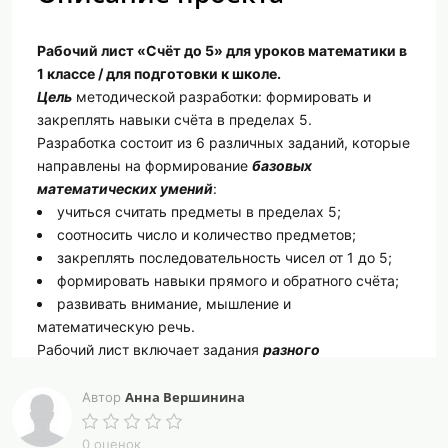
Рабочий лист «Счёт до 5» для уроков математики в
1 классе / для подготовки к школе.
Цель
методической разработки: формировать и
закреплять навыки счёта в пределах 5.
Разработка состоит из 6 различных заданий, которые
направлены на формирование
базовых
математических умений
:
учиться считать предметы в пределах 5;
соотносить число и количество предметов;
закреплять последовательность чисел от 1 до 5;
формировать навыки прямого и обратного счёта;
развивать внимание, мышление и
математическую речь.
Рабочий лист включает задания
разного
типа
и
уровня сложности
, объединённые игровым
сюжетом с персонажем «Умный корги»:
Анна Вершинина
Автор
записать числа по порядку;
соотнести предметы (косточки и миски);
0 оценок