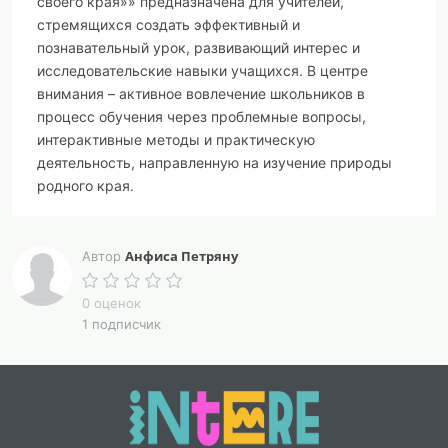
своего края»»
предназначена для учителей,
стремящихся создать эффективный и
познавательный урок, развивающий интерес и
исследовательские навыки учащихся. В центре
внимания – активное вовлечение школьников в
процесс обучения через проблемные вопросы,
интерактивные методы и практическую
деятельность, направленную на изучение природы
родного края.
Ключевые особенности и методическая ценность
разработки:
Анфиса Петряну
Автор
Соответствие ФГОС:
Урок разработан с учетом
0 оценок
требований ФГОС и ориентирован на достижение
1 подписчик
предметных, метапредметных и личностных
результатов обучения, включая формирование
экологической культуры и патриотического
воспитания.
Проблемно-ориентированный подход:
Урок строится
вокруг проблемного вопроса о причинах