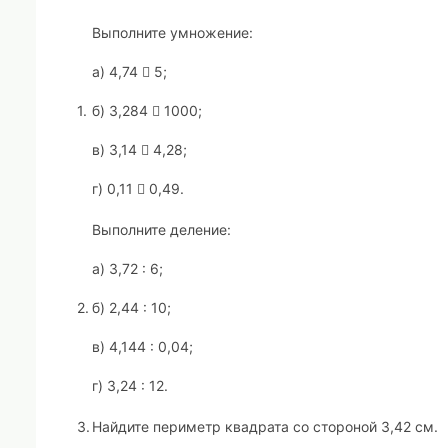
Выполните умножение:
а) 4,74  5;
1.
б) 3,284  1000;
в) 3,14  4,28;
г) 0,11  0,49.
Выполните деление:
а) 3,72 : 6;
2.
б) 2,44 : 10;
в) 4,144 : 0,04;
г) 3,24 : 12.
3.
Найдите периметр квадрата со стороной 3,42 см.