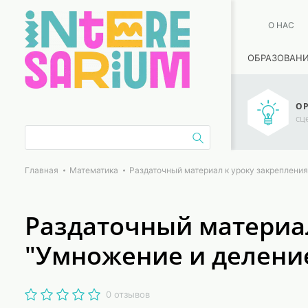
О НАС
ОБРАЗОВАН
ОР
сц
Главная
Математика
Раздаточный материал к уроку закрепления
Раздаточный материал
"Умножение и делени
0 отзывов