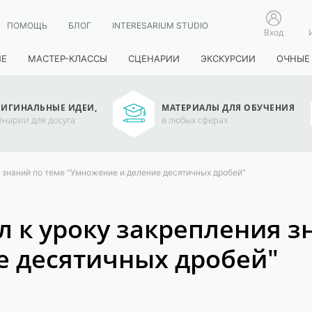
ПОМОЩЬ
БЛОГ
INTERESARIUM STUDIO
Вход
ИЕ
МАСТЕР-КЛАССЫ
СЦЕНАРИИ
ЭКСКУРСИИ
ОЧНЫЕ
ИГИНАЛЬНЫЕ ИДЕИ,
МАТЕРИАЛЫ ДЛЯ ОБУЧЕНИЯ
енарии для досуга
в любых сферах
 знаний по теме "Умножение и деление десятичных дробей"
 к уроку закрепления з
е десятичных дробей"