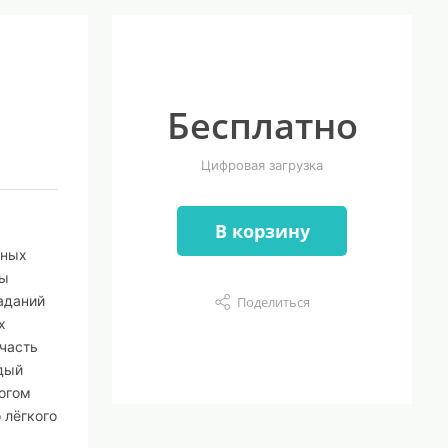
Бесплатно
Цифровая загрузка
В корзину
чных
ны
аданий
Поделиться
х
 часть
ждый
рогом
 лёгкого