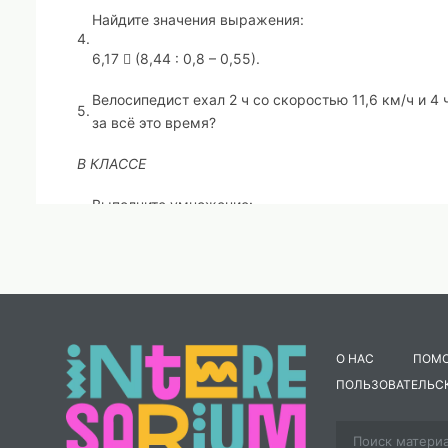
Найдите значения выражения:
4.
6,17  (8,44 : 0,8 – 0,55).
Велосипедист ехал 2 ч со скоростью 11,6 км/ч и 4
5.
за всё это время?
В КЛАССЕ
Выполните умножение:
а) 4,74  5;
1.
б) 3,284  1000;
в) 3,14  4,28;
О НАС
ПОМ
г) 0,11  0,49.
ПОЛЬЗОВАТЕЛЬС
Выполните деление:
а) 3,72 : 6;