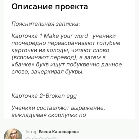
Описание проекта
Пояснительная записка:
Карточка 1
Make
your
word
- ученики
поочередно переворачивают голубые
карточки из колоды, читают слово
(вспоминают перевод), а затем в
«банке» букв ищут побуквенно данное
слово, зачеркивая буквы.
Карточка 2-
Broken
egg
Ученики составляют выражение,
выкладывая скорлупки по
совместимости, а затем читают
получившийся вариант.
Елена Кашеварова
Автор