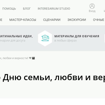
ПОМОЩЬ
БЛОГ
INTERESARIUM STUDIO
Вход
ИЕ
МАСТЕР-КЛАССЫ
СЦЕНАРИИ
ЭКСКУРСИИ
ОЧНЫЕ
ИГИНАЛЬНЫЕ ИДЕИ,
МАТЕРИАЛЫ ДЛЯ ОБУЧЕНИЯ
енарии для досуга
в любых сферах
ви и верности! ❤️👨‍👩‍👧‍👦
Дню семьи, любви и верно