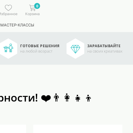
0
Избранное
Корзина
 МАСТЕР-КЛАССЫ
ГОТОВЫЕ РЕШЕНИЯ
ЗАРАБАТЫВАЙТЕ
на любой возраст
на своих креативах
сти! ❤️👨‍👩‍👧‍👦