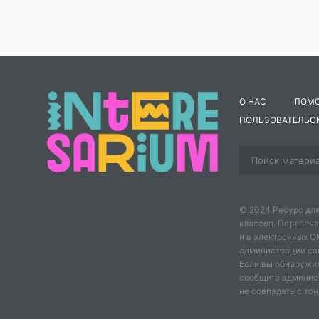
О НАС
ПОМ
ПОЛЬЗОВАТЕЛЬС
© 2024 Ресурс для
классов. Перепеча
и в электронных 
администрации сайт
Если вы обнаружил
сообщите админис
не совпадать с точ