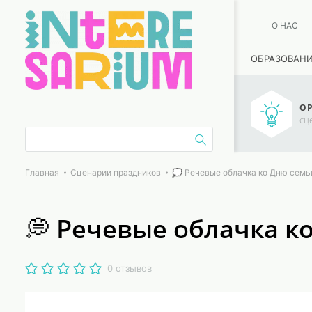
О НАС
ОБРАЗОВАН
ОР
сц
Главная
Сценарии праздников
💭 Речевые облачка ко Дню семьи, люб
💭 Речевые облачка ко 
0 отзывов