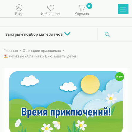
0
Вход
Избранное
Корзина
Быстрый подбор материалов
Главная
Сценарии праздников
⛱️ Речевые облачка ко Дню защиты детей