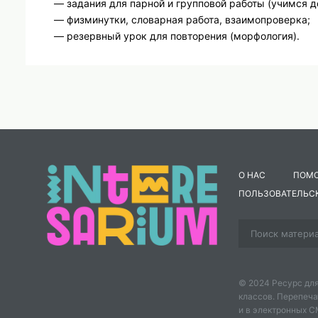
— задания для парной и групповой работы (учимся д
— физминутки, словарная работа, взаимопроверка;
— резервный урок для повторения (морфология).
Скачайте комплект и помогите второклассникам у
понимать, как устроены разные тексты.
О НАС
ПОМ
ПОЛЬЗОВАТЕЛЬС
© 2024 Ресурс для
классов. Перепеча
и в электронных 