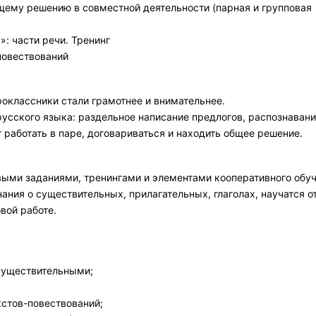
бщему решению в совместной деятельности (парная и групповая
: части речи. Тренинг
-повествований
роклассники стали грамотнее и внимательнее.
русского языка: раздельное написание предлогов, распознаван
т работать в паре, договариваться и находить общее решение.
ыми заданиями, тренингами и элементами кооперативного обуч
ания о существительных, прилагательных, глаголах, научатся о
вой работе.
 существительными;
кстов-повествований;