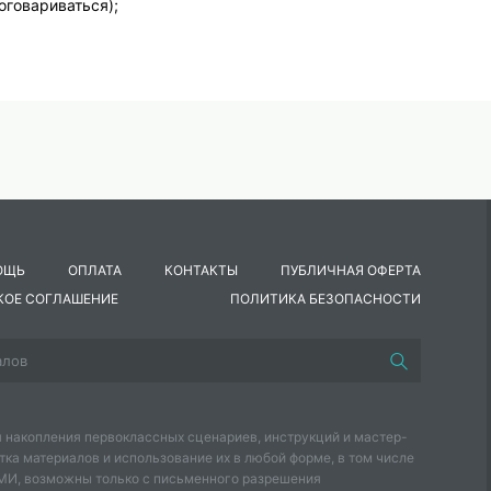
оговариваться);
веренно различать части речи, правильно писать предлоги и
ОЩЬ
ОПЛАТА
КОНТАКТЫ
ПУБЛИЧНАЯ ОФЕРТА
КОЕ СОГЛАШЕНИЕ
ПОЛИТИКА БЕЗОПАСНОСТИ
 накопления первоклассных сценариев, инструкций и мастер-
тка материалов и использование их в любой форме, в том числе
СМИ, возможны только с письменного разрешения