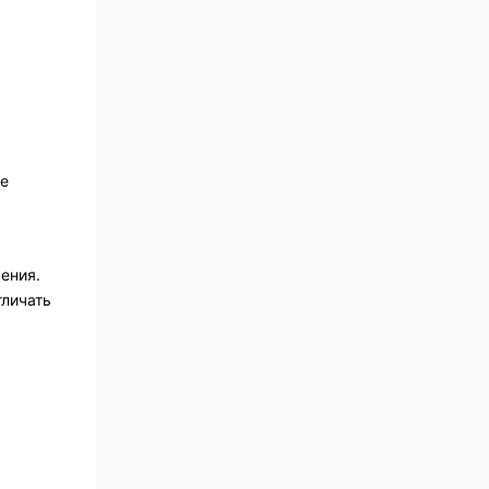
ие
ения.
тличать