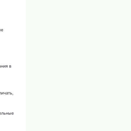
ые
ания в
личать,
тельные