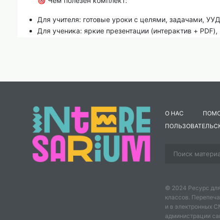
🎯 Чем полезен комплект:
Для учителя: готовые уроки с целями, задачами, УУД
Для ученика: яркие презентации (интерактив + PDF),
уверенно использует местоимения.
Для родителей: разноуровневые домашние задания п
📥 Скачайте комплект и проведите уроки, на которы
местоимениями!
О НАС
ПОМ
ПОЛЬЗОВАТЕЛЬС
© 2024 Ресурс для
классов. Перепеча
и в электронных 
администрации сайт