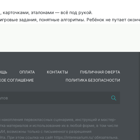
, карточками, эталонами — всё под рукой.
 игровые задания, понятные алгоритмы. Ребёнок не путает оконч
омогут закрепить материал без перегрузки.
х третьеклассники наконец-то подружатся с окончаниями и
ОЩЬ
ОПЛАТА
КОНТАКТЫ
ПУБЛИЧНАЯ ОФЕРТА
КОЕ СОГЛАШЕНИЕ
ПОЛИТИКА БЕЗОПАСНОСТИ
 накопления первоклассных сценариев, инструкций и мастер-
тка материалов и использование их в любой форме, в том числе
СМИ, возможны только с письменного разрешения
а. При этом ссылка на сайт https://interesarium.ru/ обязательна.