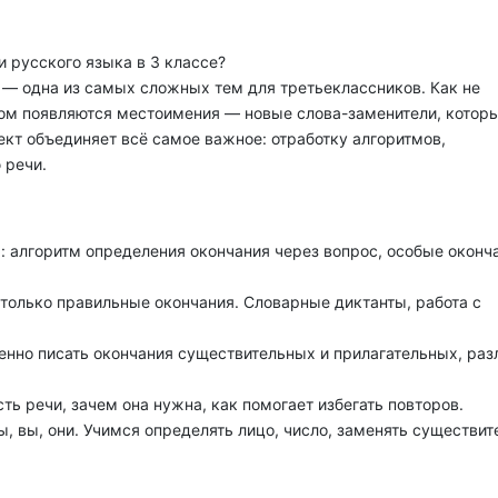
и русского языка в 3 классе?
— одна из самых сложных тем для третьеклассников. Как не
отом появляются местоимения — новые слова-заменители, котор
ект объединяет всё самое важное: отработку алгоритмов,
 речи.
х: алгоритм определения окончания через вопрос, особые оконч
, только правильные окончания. Словарные диктанты, работа с
енно писать окончания существительных и прилагательных, раз
сть речи, зачем она нужна, как помогает избегать повторов.
мы, вы, они. Учимся определять лицо, число, заменять существи