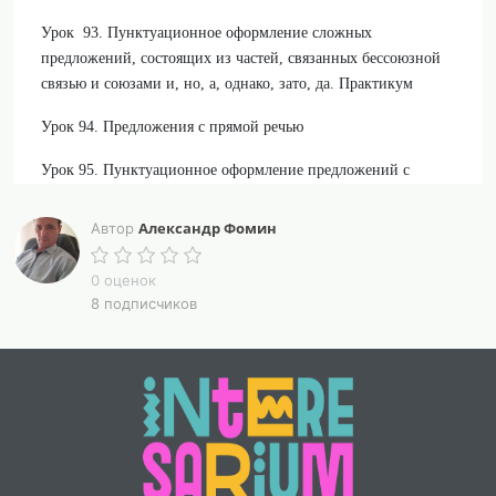
Урок 93. Пунктуационное оформление сложных
предложений, состоящих из частей, связанных бессоюзной
связью и союзами и, но, а, однако, зато, да. Практикум
Урок 94. Предложения с прямой речью
Урок 95. Пунктуационное оформление предложений с
прямой речью
Александр Фомин
Автор
Конспекты уроков составлены в соответствии с обновленной
федеральной рабочей программой по русскому языку для 5
0 оценок
класса (2025 год).
8 подписчиков
В каждом конспекте приведены предполагаемые ответы
учащихся на все вопросы и задания урока и варианты
карточек для самостоятельной работы учащихся.
Конспект может быть полезен как начинающим, так и
опытным учителям, а также студентам и учащимся при
подготовке к урокам русского языка, а также репетиторам
при объяснениии материала и организации самостоятельной