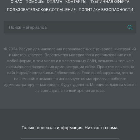
Урок 113. Практикум по теме «Союз»: отработка
О НАС
ПОМОЩЬ
ОПЛАТА
КОНТАКТЫ
ПУБЛИЧНАЯ ОФЕРТА
нахождения союзов, определения разряда,
ПОЛЬЗОВАТЕЛЬСКОЕ СОГЛАШЕНИЕ
ПОЛИТИКА БЕЗОПАСНОСТИ
синтаксической роли.
Урок 114. Частица как часть речи: значение,
признаки, отличие от других служебных частей речи,
смысловые оттенки.
Урок 115. Разряды частиц: смысловые (модальные),
© 2024 Ресурс для накопления первоклассных сценариев, инструкций
формообразующие (бы, пусть, да), отрицательные
и мастер-классов. Перепечатка материалов и использование их в
(не, ни). Таблица, практикум.
любой форме, в том числе и в электронных СМИ, возможны только с
письменного разрешения администрации сайта. При этом ссылка на
🎯 Чем полезен комплект:
сайт https://interesarium.ru/ обязательна. Если вы обнаружили, что на
Для учителя — пять готовых уроков с целями, УУД,
нашем сайте незаконно используются материалы, сообщите
физминутками, карточками, тестами, эталонами,
администратору — материалы будут удалены. Мнение редакции может
не совпадать с точкой зрения автора.
методическими рекомендациями.
Для ученика — умение различать союзы и частицы,
определять их разряды, выполнять морфологический
разбор, правильно использовать в речи.
Для родителей — возможность закрепить материал о
служебных частях речи, помочь ребёнку
Только полезная информация. Никакого спама.
подготовиться к контрольной работе.