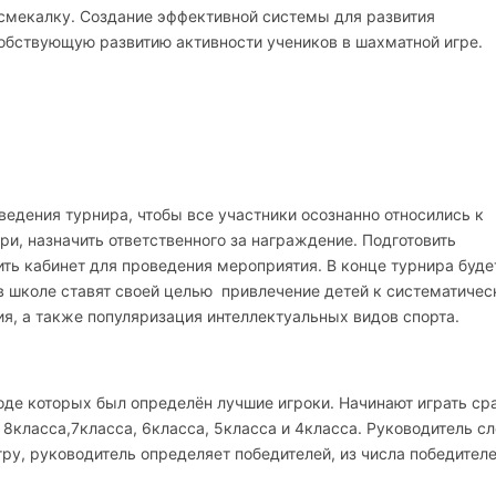
 смекалку. Создание эффективной системы для развития
собствующую развитию активности учеников в шахматной игре.
едения турнира, чтобы все участники осознанно относились к
и, назначить ответственного за награждение. Подготовить
ть кабинет для проведения мероприятия. В конце турнира буде
 школе ставят своей целью привлечение детей к систематиче
ия, а также популяризация интеллектуальных видов спорта.
оде которых был определён лучшие игроки. Начинают играть ср
 8класса,7класса, 6класса, 5класса и 4класса. Руководитель с
гру, руководитель определяет победителей, из числа победител