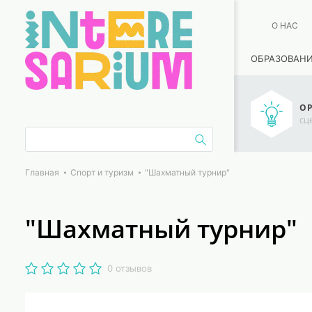
О НАС
ОБРАЗОВАН
ОР
сц
Главная
Спорт и туризм
"Шахматный турнир"
"Шахматный турнир"
0 отзывов