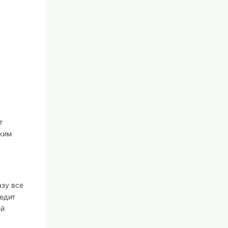
т
ским
азу все
ледит
ей