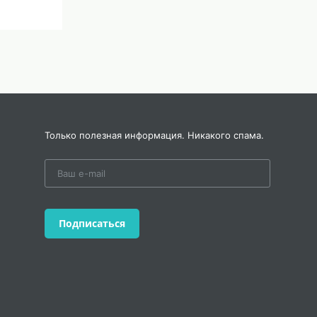
в
ает
Только полезная информация. Никакого спама.
ас
е.
Подписаться