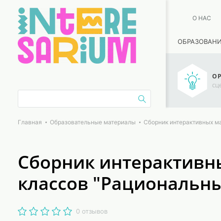
О НАС
ОБРАЗОВАН
ОР
сц
Главная
Образовательные материалы
Сборник интерактивных м
Сборник интерактивны
классов "Рациональны
0 отзывов