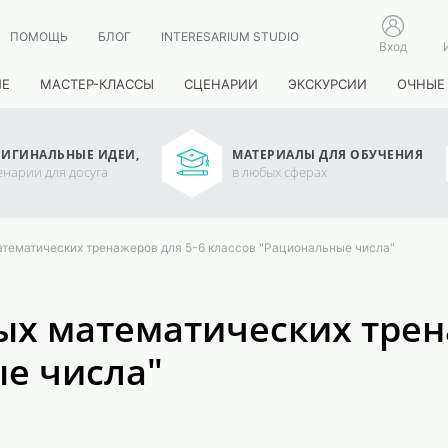
ПОМОЩЬ
БЛОГ
INTERESARIUM STUDIO
Вход
ИЕ
МАСТЕР-КЛАССЫ
СЦЕНАРИИ
ЭКСКУРСИИ
ОЧНЫЕ
ИГИНАЛЬНЫЕ ИДЕИ,
МАТЕРИАЛЫ ДЛЯ ОБУЧЕНИЯ
енарии для досуга
в любых сферах
атематических тренажеров для 5-6 классов "Рациональные числа"
х математических трен
е числа"