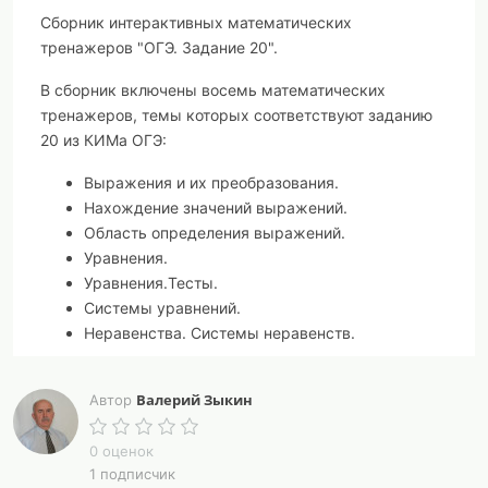
Сборник интерактивных математических
тренажеров "ОГЭ. Задание 20".
В сборник включены восемь математических
тренажеров, темы которых соответствуют заданию
20 из КИМа ОГЭ:
Выражения и их преобразования.
Нахождение значений выражений.
Область определения выражений.
Уравнения.
Уравнения.Тесты.
Системы уравнений.
Неравенства. Системы неравенств.
Математические тренажеры, входящие в сборник,
Валерий Зыкин
различны по типу.
Автор
Одни из них выполнены в виде интерактивных
0 оценок
тестов, в каждом из которых пять вариантов, в
1 подписчик