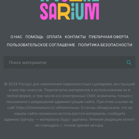
Представление данных в виде таблиц,
диаграмм, графиков.
Случайные события и их вероятности.
Статистические исследования.
Статистические характеристики.
Вероятности случайных событий
О НАС
ПОМОЩЬ
ОПЛАТА
КОНТАКТЫ
ПУБЛИЧНАЯ ОФЕРТА
ПОЛЬЗОВАТЕЛЬСКОЕ СОГЛАШЕНИЕ
ПОЛИТИКА БЕЗОПАСНОСТИ
© 2024 Ресурс для накопления первоклассных сценариев, инструкций
и мастер-классов. Перепечатка материалов и использование их в
любой форме, в том числе и в электронных СМИ, возможны только с
письменного разрешения администрации сайта. При этом ссылка на
сайт https://interesarium.ru/ обязательна. Если вы обнаружили, что на
нашем сайте незаконно используются материалы, сообщите
администратору — материалы будут удалены. Мнение редакции может
не совпадать с точкой зрения автора.