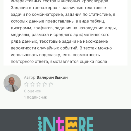
интерактивных тестов и числовых кроссвордов.
Задания в тренажерах - различные текстовые
задачи по комбинаторике, задания по статистике, в
которых данные представлены в виде таблиц,
диаграмм, графиков, задания на нахождение моды,
медианы, размаха и среднего арифметического
ряда данных, текстовые задачи на нахождение
вероятности случайных событий. В тестах можно
использовать подсказку, есть возможность
повторного ответа, выставляется оценка после
выполнения с учетом повторных ответов. Для
кроссвордов в комплекте файл для пользования в
Валерий Зыкин
Автор
интерактивном режиме и файлы для печати, если
использовать кроссворд на бумажном носителе.
0 оценок
1 подписчик
Список математических тренажеров в сборнике
Статистические характеристики.
Комбинаторные задачи.
Перестановки, размещения, сочетания.