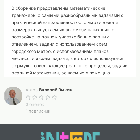
В сборнике представлены математические
тренажеры с самыми разнообразными задачами с
практической направленностью: о маркировке и
размерах выпускаемых автомобильных шин, о
постройке на дачном участке бани с парным
отделением, задачи с использованием схем
городского метро, с использованием планов
местности и схем, задачи, в которых используются
формулы, описывающие реальные процессы, задачи
реальной математики, решаемые с помощью
геометрических знаний, задачи, содержащие
графики реальных процессов, по которым
Валерий Зыкин
Автор
определяются различные характеристики процесса,
задачи реальной математики на нахождение
0 оценок
оптимального варианта, с анализом табличных
1 подписчик
данных, работой с числами в стандартном виде.
Математические тренажеры могут быть
использованы для подготовки учащихся к ОГЭ на
уроках и для самостоятельной работы.