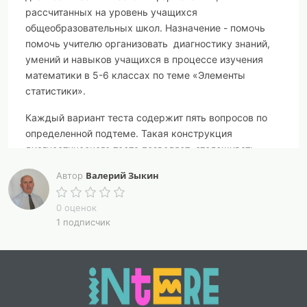
рассчитанных на уровень учащихся
общеобразовательных школ. Назначение - помочь
помочь учителю организовать диагностику знаний,
умений и навыков учащихся в процессе изучения
математики в 5-6 классах по теме «Элементы
статистики».
Каждый вариант теста содержит пять вопросов по
определенной подтеме. Такая конструкция
диагностического теста позволяет отслеживать
пробелы в знаниях по пяти подтемам темы
Валерий Зыкин
Автор
«Элементы статистики».
Каждый вариант теста расположен на отдельной
0 оценок
1 подписчик
странице - это очень удобно для печати. Достаточно
указать нужные страницы и выбранные варианты
будут распечатаны.
На последних страницах расположены ответы и
бланки ответов. Бланки ответов можно предложить